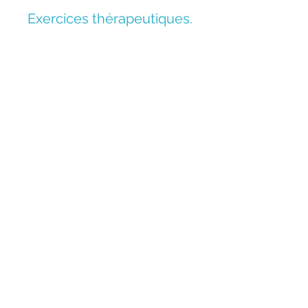
Exercices thérapeutiques.
Donnez à votre enfant
un bon départ
Les petits enfants apprennent si
vite qu’il n’en faut pas beaucoup
pour faire une grande
différence. Vous pouvez leur
donner une chance
d’apprendre tout et n’importe
quoi et de profiter de chaque
minute.