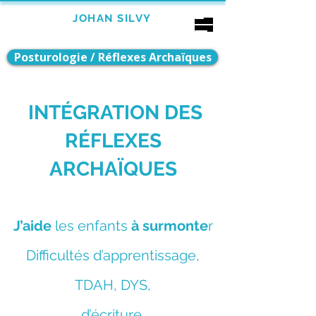
Bébé
JOHAN SILVY
Enfant
Adulte
AUBAGNE
Posturologie / Réflexes Archaïques
INTÉGRATION DES
RÉFLEXES
ARCHAÏQUES
J’aide
le
s enfants
à su
rmonte
r
Difficultés d’apprentissage,
TDAH, DYS,
d’écriture,