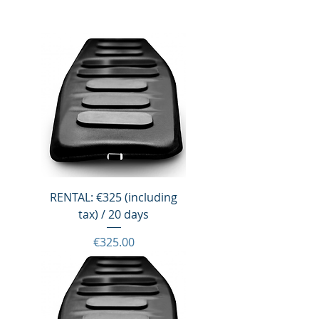
RENTAL: €325 (including
tax) / 20 days
Price
€325.00