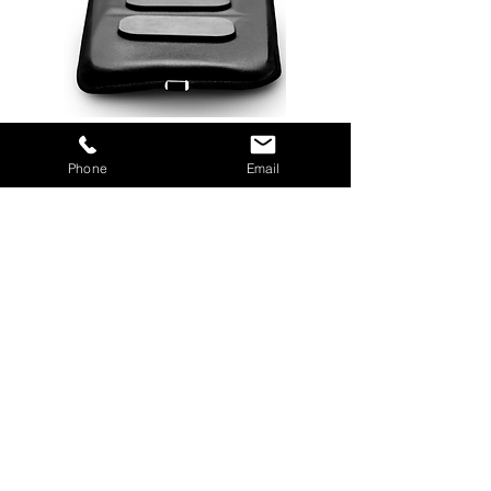
RENTAL: €240 (including
Phone
Email
tax) / 10 days
Out of stock
Prendre Rendez-Vous En Ligne
04 42 98 68 05
/
07 89 53 11 64
info@johansilvy.fr
Lundi au vendredi : 9h00 - 20h00