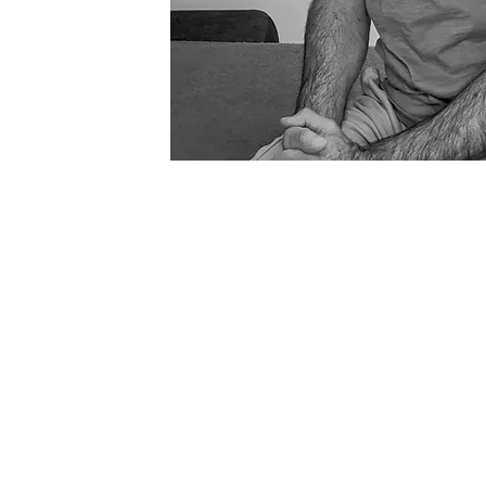
AUBAGNE
Cabinet
58 Avenue des Caniers
Bâtiment C - 2ème étage