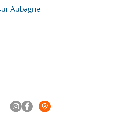
 sur Aubagne
4 42 98 68 05 / 07 89 53 11 64
info@johansilvy.fr