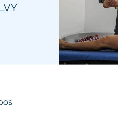
LVY
pos