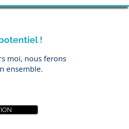
potentiel !
ers moi, nous ferons
in ensemble.
TION