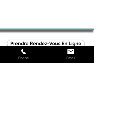
Prendre Rendez-Vous En Ligne
Phone
Email
04 42 98 68 05
/
07 89 53 11 64
info@johansilvy.fr
Lundi au vendredi : 9h00 - 20h00
Samedi : 9h00 - 13h00
Cabinet
58 Avenue des Caniers
Bâtiment C - 2ème étage
13400 AUBAGNE