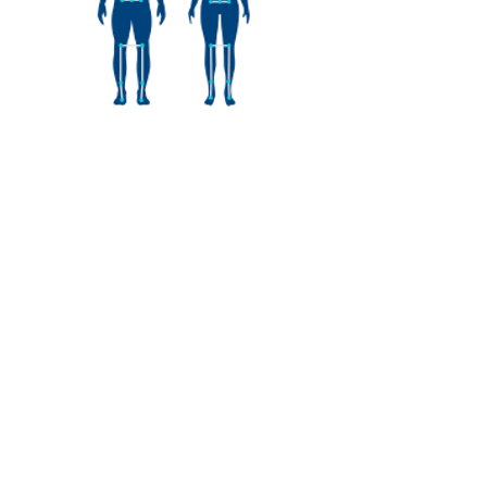
L'apport de l'Intelligence
Artificielle
Mise en place d'exercices correctifs
personnalisés.
Contraction et étirement musculaire.
Contrôle oculomoteur
Motricité réflexe et
Ajustement postural