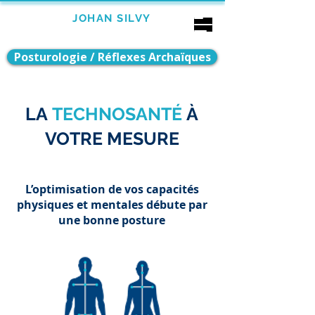
Bébé
JOHAN SILVY
Enfant
Adulte
AUBAGNE
Posturologie / Réflexes Archaïques
LA
TECHNOSANTÉ
À
À propos
VOTRE MESURE
L’optimisation de vos capacités
physiques et mentales débute par
une bonne posture