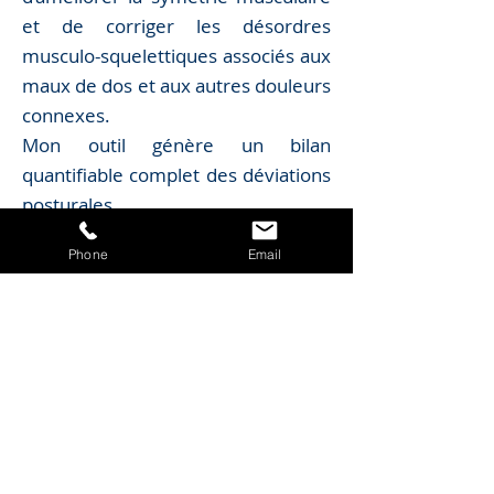
et de corriger les désordres
musculo-squelettiques associés aux
maux d
e dos et aux autres douleurs
connexes.
M
on outil génère un bilan
quantifiable complet d
es déviations
posturales.
ÉTAPE 1
Phone
Email
Je ca
pture des images sans contact
ÉTAPE 2
Je détecte d
es déviations et
ajustements alimentés par
intelligence artificielle